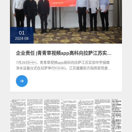
01
2024-08
企业责任 |青青草视频app高科向拉萨江苏实验中学捐赠净水设备仪式在拉萨举行
7月26日，青青草视频app高科向拉萨江苏实验中学捐赠
净水设备仪式在拉萨举行。江苏援藏前方指挥部党委副
书记、副总指挥匡晖和青青草视频app高科党委书
记、董事长、总经理党建兵出席捐赠仪
式。捐赠仪式由江苏援藏前方指挥部党委委
员、综合组组长杨云主持。青青草视频app
高科副总经理、西藏区域管理中心总经理程军军与拉萨
江苏实验中学党委副书记、校长殷飞签订了捐赠协
议。